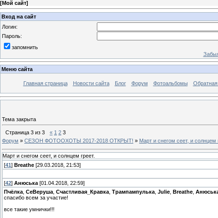
[
Мой сайт
]
Вход на сайт
Логин:
Пароль:
запомнить
Забыл
Меню сайта
Главная страница
Новости сайта
Блог
Форум
Фотоальбомы
Обратная
Тема закрыта
Страница
3
из
3
«
1
2
3
Форум
»
СЕЗОН ФОТООХОТЫ 2017-2018 ОТКРЫТ!
»
Март и снегом сеет, и солнцем 
Март и снегом сеет, и солнцем греет.
[
41
]
Breathe
[29.03.2018, 21:53]
[
42
]
Анюська
[01.04.2018, 22:59]
Пчёлка
,
СеВеруша
,
Счастливая_Кравка
,
Трампампулька
,
Julie
,
Breathe
,
Анюськ
спасибо всем за участие!
все такие умнички!!!