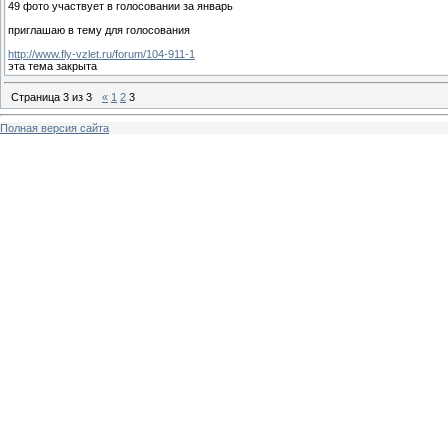
49 фото участвует в голосовании за январь
приглашаю в тему для голосования
http://www.fly-vzlet.ru/forum/104-911-1
эта тема закрыта
Страница
3
из
3
«
1
2
3
Полная версия сайта