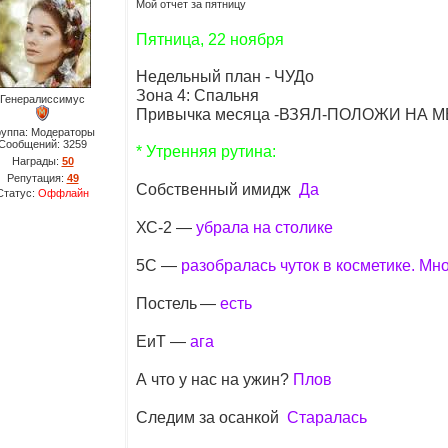
Мой отчет за пятницу
Пятница, 22 ноября
Недельный план - ЧУДо
Зона 4: Спальня
Генералиссимус
Привычка месяца -ВЗЯЛ-ПОЛОЖИ НА М
руппа: Модераторы
Сообщений:
3259
* Утренняя рутина:
Награды:
50
Репутация:
49
Собственный имидж
Да
Статус:
Оффлайн
ХС-2 —
убрала на столике
5C —
разобралась чуток в косметике. Мн
Постель
—
есть
ЕиТ —
ага
А что у нас на ужин?
Плов
Следим за осанкой
Старалась