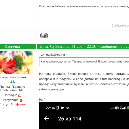
Счастье как бабочка, за ним не нужно гоняться, оно прилетит и тихо ся
Сообщение о
Дата: Суббота, 23.11.2024, 22:36 | Сообщение #
82
Ласточка
Цитата
Бабочка
(
)
Как красиво получается! Ты просто молодец! Я тоже теперь хочу тако
Наташа, спасибо. Здесь просто веточки в воду поставил
енерал-лейтенант
собираю и в подарки и себе домой на стол новогодние ко
правда недолговечные букеты, а вот из нобилиса стоят аж 
Группа: Парящие
губку использую.
Сообщений:
643
Награды:
23
[/url]
Репутация:
9
Статус:
Оффлайн