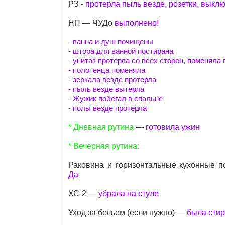
РЗ -
протерла пыль везде, розетки, выкл
НП — ЧУДо
выполнено!
- ванна и душ почищены
- штора для ванной постирана
- унитаз протерла со всех сторон, поменяла
- полотенца поменяла
- зеркала везде протерла
- пыль везде вытерла
- Жужик побегал в спальне
- полы везде протерла
* Дневная рутина
—
готовила ужин
* Вечерняя рутина:
Раковина и горизонтальные кухонные п
Да
ХС-2 —
убрала на стуле
Уход за бельем (если нужно) —
была стир