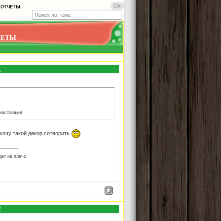
- ОТЧЕТЫ
ЧЕТЫ
1
 настоящее!
 хочу такой декор сотворить
дет на плечо
2