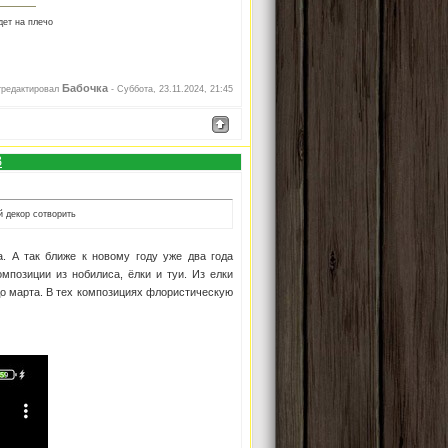
дет на плечо
Бабочка
тредактировал
-
Суббота, 23.11.2024, 21:45
3
й декор сотворить
а. А так ближе к новому году уже два года
мпозиции из нобилиса, ёлки и туи. Из елки
до марта. В тех композициях флористическую