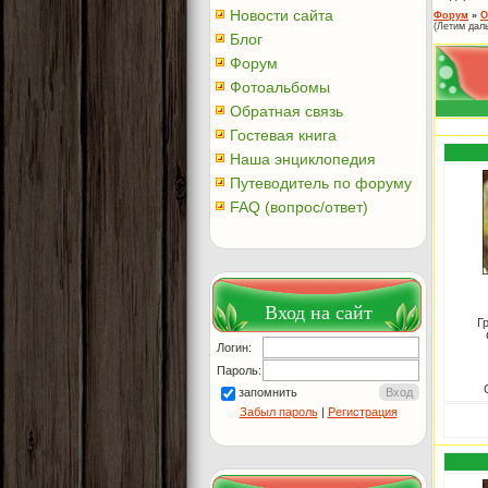
Новости сайта
Форум
»
О
(Летим дал
Блог
Форум
Фотоальбомы
Обратная связь
Гостевая книга
Наша энциклопедия
Путеводитель по форуму
FAQ (вопрос/ответ)
Вход на сайт
Г
Логин:
Пароль:
запомнить
Забыл пароль
|
Регистрация