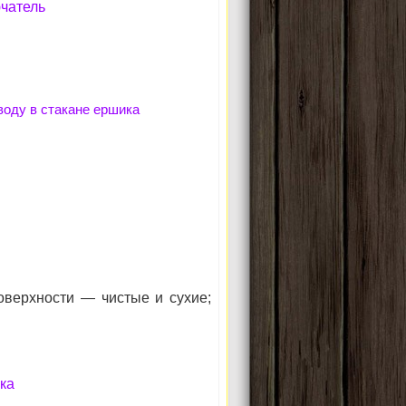
ючатель
 воду в стакане ершика
оверхности — чистые и сухие;
ка