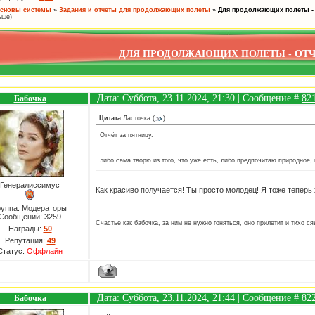
сновы системы
»
Задания и отчеты для продолжающих полеты
»
Для продолжающих полеты 
ьше)
ДЛЯ ПРОДОЛЖАЮЩИХ ПОЛЕТЫ - ОТ
Дата: Суббота, 23.11.2024, 21:30 | Сообщение #
82
Бабочка
Цитата
Ласточка
(
)
Отчёт за пятницу.
либо сама творю из того, что уже есть, либо предпочитаю природное,
Генералиссимус
Как красиво получается! Ты просто молодец! Я тоже теперь
руппа: Модераторы
Сообщений:
3259
Счастье как бабочка, за ним не нужно гоняться, оно прилетит и тихо ся
Награды:
50
Репутация:
49
Статус:
Оффлайн
Дата: Суббота, 23.11.2024, 21:44 | Сообщение #
82
Бабочка