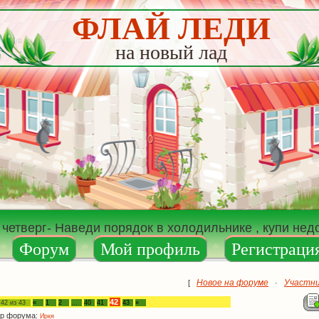
ФЛАЙ ЛЕДИ
на новый лад
 четверг- Наведи порядок в холодильнике , купи не
*
Форум
*
Мой профиль
*
Регистраци
Новое на форуме
Участн
[
·
42
а
42
из
43
«
1
2
…
40
41
43
»
р форума:
Иркя