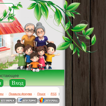
достающее
я
*
Вход
ики
Правила форума
Поиск
RSS
·
·
·
]