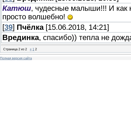
Катюш
, чудесные малыши!!! И как
просто волшебно!
[
39
]
Пчёлка
[15.06.2018, 14:21]
Врединка
, спасибо)) тепла не дожд
Страница
2
из
2
«
1
2
Полная версия сайта