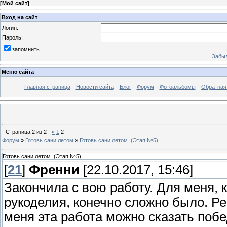
[
Мой сайт
]
Вход на сайт
Логин:
Пароль:
запомнить
Забыл
Меню сайта
Главная страница
Новости сайта
Блог
Форум
Фотоальбомы
Обратная
Страница
2
из
2
«
1
2
Форум
»
Готовь сани летом
»
Готовь сани летом. (Этап №5).
Готовь сани летом. (Этап №5).
[
21
]
Френни
[22.10.2017, 15:46]
Закончила с вою работу. Для меня, 
рукоделия, конечно сложно было. Ре
меня эта работа можно сказать побед