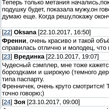
Теперь только метания начались,по
подушку будет, показала мужу,он гов
думаю еще. Когда решу,покажу окон
[
22
]
Oksana
[22.10.2017, 16:50]
Френни
, очень красиво и такой об
справилась отлично и молодец, что
[
23
]
Врединка
[22.10.2017, 19:07]
Чудесный сэмплер, мне тоже кажется
бороздками и широкую (темного дер
типа паспарту.
Френничек, очень круто смотрится!
точно говорю;)
[
24
]
Зоя
[23.10.2017, 09:00]