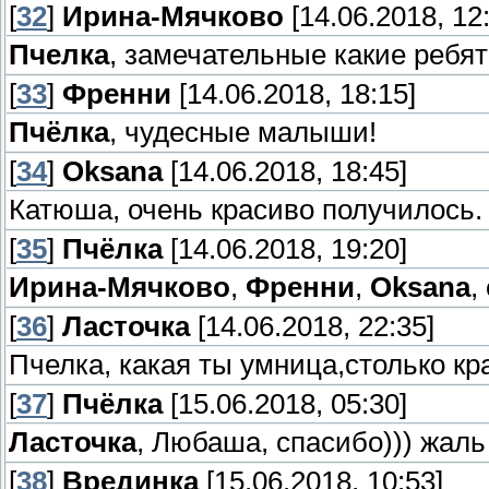
[
32
]
Ирина-Мячково
[14.06.2018, 12
Пчелка
, замечательные какие ребя
[
33
]
Френни
[14.06.2018, 18:15]
Пчёлка
, чудесные малыши!
[
34
]
Oksana
[14.06.2018, 18:45]
Катюша, очень красиво получилось. 
[
35
]
Пчёлка
[14.06.2018, 19:20]
Ирина-Мячково
,
Френни
,
Oksana
,
[
36
]
Ласточка
[14.06.2018, 22:35]
Пчелка, какая ты умница,столько к
[
37
]
Пчёлка
[15.06.2018, 05:30]
Ласточка
, Любаша, спасибо))) жаль
[
38
]
Врединка
[15.06.2018, 10:53]