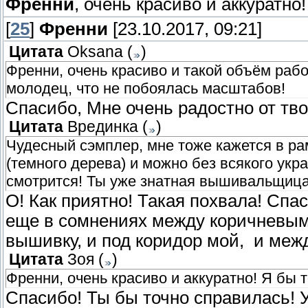
Френни
, очень красиво и аккуратно
[
25
]
Френни
[23.10.2017, 09:21]
Цитата
Oksana
(
)
Френни, очень красиво и такой объём раб
молодец, что не побоялась масштабов!
Спасибо, Мне очень радостно от тв
Цитата
Врединка
(
)
Чудесный сэмплер, мне тоже кажется в ра
(темного дерева) и можно без всякого укр
смотрится! Ты уже знатная вышивальщица, 
О! Как приятно! Такая похвала! Спас
еще в сомнениях между коричневым
вышивку, и под коридор мой, и меж
Цитата
Зоя
(
)
Френни, очень красиво и аккуратно! Я бы 
Спасибо! Ты бы точно справилась! У