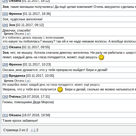
[
24
]
Oksana
[01.11.2017, 18:12]
Зоя
, такие милашки получились! Да ещё целая компания! Очень аккуратно сделаны
[
25
]
Френни
[01.11.2017, 18:36]
Зоя, чудесные ангелочки!
[
26
]
Зоя
[02.11.2017, 09:12]
Девочки, спасибо!
Цитата
Oksana
(
)
А я побоялась делать игрушку с волосюшками
это какую ты побоялась? мышку? так ей и не надо никакие волосы. А вообще волосы 
[
27
]
Oksana
[02.11.2017, 09:55]
Зоя
, нет, не мышку. Хотела сначала девочку-ангелочка. Ни разу не работала с шерс
лежит, каждый день на глаза попадается, может, ещё решусь
[
28
]
Френни
[02.11.2017, 10:23]
Оксана ,мне думается ,что у тебя прекрасно выйдет! Бери и делай!
[
29
]
Врединка
[03.11.2017, 10:05]
Цитата
Oksana
(
)
Но выкройка лежит, каждый день на глаза попадается, может, ещё решусь
Уверена, что у тебя все получится
Бери и делай, сколько же можно натыкаться 
[
30
]
Пчёлка
[18.07.2018, 17:31]
Гномы, помощники Деда Мороза)
[
31
]
Oksana
[18.07.2018, 19:58]
Такие крохи забавные!
Страница
2
из
2
«
1
2