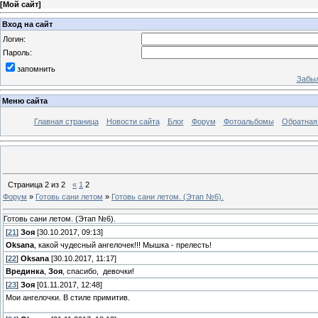
[
Мой сайт
]
Вход на сайт
Логин:
Пароль:
запомнить
Забыл
Меню сайта
Главная страница
Новости сайта
Блог
Форум
Фотоальбомы
Обратная
Страница
2
из
2
«
1
2
Форум
»
Готовь сани летом
»
Готовь сани летом. (Этап №6).
Готовь сани летом. (Этап №6).
[
21
]
Зоя
[30.10.2017, 09:13]
Oksana
, какой чудесный ангелочек!!! Мышка - прелесть!
[
22
]
Oksana
[30.10.2017, 11:17]
Врединка
,
Зоя
, спасибо, девочки!
[
23
]
Зоя
[01.11.2017, 12:48]
Мои ангелочки. В стиле примитив.