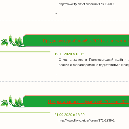
http://www.fly-vzlet.ru/forum/173-1260-1
...
Предновогодний полёт - 2020 - запись откр
19.11.2020 в 13:15
Открыта запись в Предновогодний полёт - 
весело и заблаговременно подготовиться к вст
...
Открыта запись в флайвзлёт "Осень-202
21.09.2020 в 18:30
http://www.fly-vzlet.ru/forum/171-1239-1
...