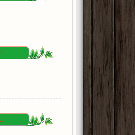
1"
1"