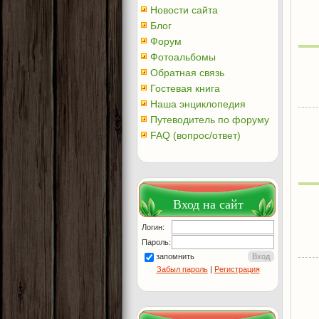
Новости сайта
Блог
Форум
Фотоальбомы
Обратная связь
Гостевая книга
Наша энциклопедия
Путеводитель по форуму
FAQ (вопрос/ответ)
Вход на сайт
Логин:
Пароль:
запомнить
Забыл пароль
|
Регистрация