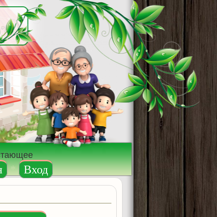
остающее
я
*
Вход