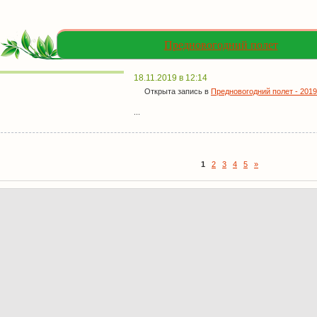
Предновогодний полет
18.11.2019 в 12:14
Открыта запись в
Предновогодний полет - 2019
...
1
2
3
4
5
»