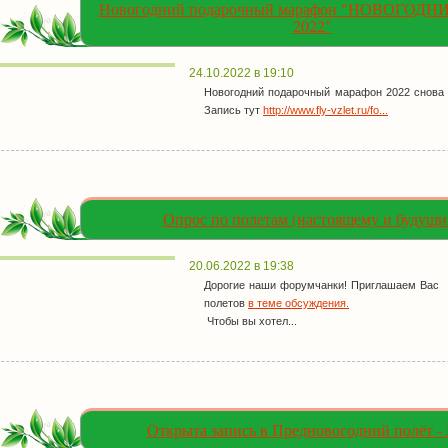
Новогодний подарочный марафон "НОВОГОДН
2022"
24.10.2022 в 19:10
Новогодний подарочный марафон 2022 снова 
Запись тут
http://www.fly-vzlet.ru/fo...
Опрос по полетам (настоящему и будущи
20.06.2022 в 19:38
Дорогие наши форумчанки! Приглашаем Вас 
полетов
в теме обсуждения.
Чтобы вы хотел...
Открыта запись в Предновогодний полёт - 