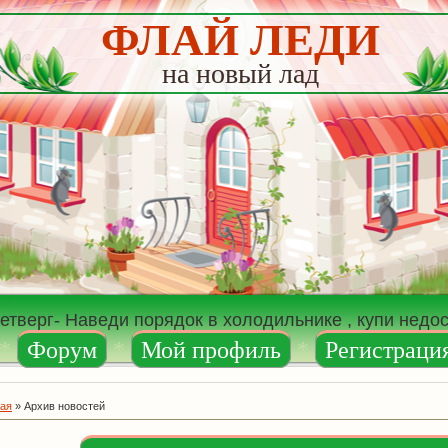
ФЛАЙ ЛЕДИ
на новый лад
четверг- Наведи порядок в холодильнике , купи нед
*
Форум
*
Мой профиль
*
Регистраци
ная
»
Архив новостей