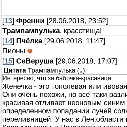
[
13
]
Френни
[28.06.2018, 23:52]
Трампампулька
, красотища!
[
14
]
Пчёлка
[29.06.2018, 11:47]
Пионы
[
15
]
СеВеруша
[29.06.2018, 17:07]
Цитата
Трампампулька
(
)
Интересно, что за бабочка-красавица
Женечка - это тополевая или ивовая
Они очень похожи, но все-таки раз
красивая отливает неоновым синим 
определенном попадании лучей солн
переливницей. У нас в Лен.области 