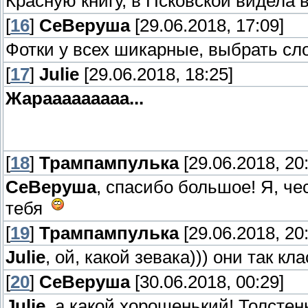
Красную книгу, в Псковской видела 
[
16
]
СеВеруша
[29.06.2018, 17:09]
Фотки у всех шикарные, выбрать сло
[
17
]
Julie
[29.06.2018, 18:25]
Жарааааааааа...
[
18
]
Трампампулька
[29.06.2018, 20
СеВеруша
, спасибо большое! Я, ч
тебя
[
19
]
Трампампулька
[29.06.2018, 20
Julie
, ой, какой зевака))) они так к
[
20
]
СеВеруша
[30.06.2018, 00:29]
Julie
, а какой хорошенький! Толсте