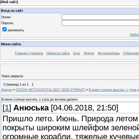
[
Мой сайт
]
Вход на сайт
Логин:
Пароль:
запомнить
Забыл
Меню сайта
Главная страница
Новости сайта
Блог
Форум
Фотоальбомы
Обратная
Тема закрыта
Страница
1
из
1
1
Форум
»
СЕЗОН ФОТООХОТЫ 2017-2018 ОТКРЫТ!
»
В июне солнце высоко, с утра 
В июне солнце высоко, с утра до вечера далеко
[
1
]
Анюська
[04.06.2018, 21:50]
Пришло лето. Июнь. Природа летом ц
покрыты широким шлейфом зеленой 
огромные корабли, тяжелые кучевые