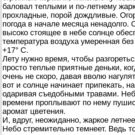
баловал теплыми и по-летнему жар
прохладные, порой дождливые. Огор
погода в начале месяца ненадолго. 
высоко стоящее в небе солнце обес
температура воздуха умеренная без 
+17° C.
Лету нужно время, чтобы разгоретьс
просто теплые приятные деньки, ког
очень не скоро, давая вволю нагуля
вот и солнце начинает припекать, н
одаривая съедобными травами. Небо
времени проплывают по нему пушис
аромат цветения.
И, вдруг, неожиданно, жаркое летн
Небо стремительно темнеет. Ведь то