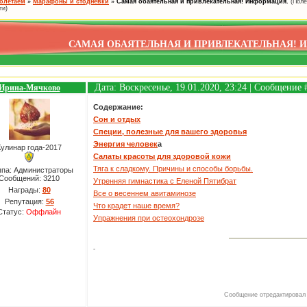
олетаем
»
Марафоны и стодневки
»
Самая обаятельная и привлекательная! Информация.
(Поле
ти)
САМАЯ ОБАЯТЕЛЬНАЯ И ПРИВЛЕКАТЕЛЬНАЯ! 
Дата: Воскресенье, 19.01.2020, 23:24 | Сообщение
Ирина-Мячково
Содержание:
Сон и отдых
Специи, полезные для вашего здоровья
Энергия человек
а
Кулинар года-2017
Салаты красоты для здоровой кожи
Тяга к сладкому. Причины и способы борьбы.
ппа: Администраторы
Сообщений:
3210
Утренняя гимнастика с Еленой Пятибрат
Награды:
80
Все о весеннем авитаминозе
Репутация:
56
Что крадет наше время?
Статус:
Оффлайн
Упражнения при остеохондрозе
-
Сообщение отредактирова