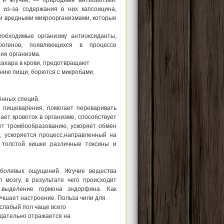
 и жгучие, — природные антибиотики.
 из-за содержания в них капсоицина,
 и вредными микроорганизмами, которые
еобходимые организму антиоксиданты,
огенов, появляющихся в процессе
ия организма.
сахара в крови, предотвращают
нию пищи, борются с микробами,
ённых специй.
 пищеварения, помогает переваривать
ает кровоток в организме, способствует
ет тромбообразованию, ускоряет обмен
, ускоряется процесс,направленный на
 толстой кишки различные токсины и
 болевых ощущений. Жгучие вещества
 мозгу, в результате чего происходит
 выделение гормона эндорфина. Как
лучшает настроение. Польза чили для
 слабый пол чаще всего
ицательно отражается на