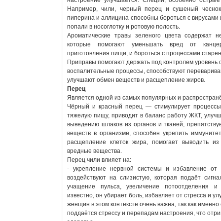
настроение улучшается. Специи, особенно острые
Например, чили, черный перец и сушеный чеснок
пиперина и аллицина способны бороться с вирусами
попали в носоглотку и ротовую полость.
Ароматические травы зеленого цвета содержат н
которые помогают уменьшать вред от канцер
приготовления пищи, и бороться с процессами старен
Приправы помогают держать под контролем уровень 
воспалительные процессы, способствуют переварива
улучшают обмен веществ и расщепление жиров.
Перец
Является одной из самых популярных и распростран
Чёрный и красный перец — стимулирует процессы
тяжелую пищу, приводит в баланс работу ЖКТ, улучш
выведению шлаков из органов и тканей, препятству
веществ в организме, способен укрепить иммунитет
расщепление клеток жира, помогает выводить из
вредные вещества.
Перец чили влияет на:
- укрепление нервной системы и избавление от
воздействуют на слизистую, которая подаёт сигнал
учащение пульса, увеличение потоотделения и
известно, он убирает боль, избавляет от стресса и у
женщин в этом контексте очень важна, так как именно
поддаётся стрессу и перепадам настроения, что отр