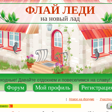
ФЛАЙ ЛЕДИ
на новый лад
ыходные! Давайте отдохнем и повеселимся на славу!
*
Форум
*
Мой профиль
*
Регистраци
Новое на форуме
Участн
[
·
1
а
1
из
1