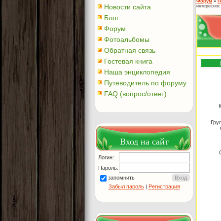
Форум
»
П
Новости сайта
интереснос
Блог
Форум
Фотоальбомы
Обратная связь
Гостевая книга
Наша энциклопедия
Путеводитель по форуму
FAQ (вопрос/ответ)
Гру
Вход на сайт
Логин:
Пароль:
запомнить
Забыл пароль
|
Регистрация