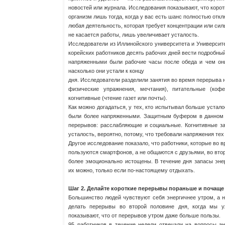
новостей или журнала. Исследования показывают, что коро
организм лишь тогда, когда у вас есть шанс полностью откл
любая деятельность, которая требует концентрации или сил
не касается работы, лишь увеличивает усталость.
Исследователи из Иллинойского университета и Университ
корейских работников десять рабочих дней вести подробный
напряженными были рабочие часы после обеда и чем они
насколько они устали к концу
дня. Исследователи разделили занятия во время перерыва 
физические упражнения, мечтания), питательные (коф
когнитивные (чтение газет или почты).
Как можно догадаться, у тех, кто испытывал больше устало
были более напряженными. Защитным буфером в данном 
перерывов: расслабляющие и социальные. Когнитивные з
усталость, вероятно, потому, что требовали напряжения тех 
Другое исследование показало, что работники, которые во 
пользуются смартфонов, а не общаются с друзьями, во вто
более эмоционально истощены. В течение дня запасы эне
их можно, только если по-настоящему отдыхать.
Шаг 2. Делайте короткие перерывы пораньше и почаще
Большинство людей чувствуют себя энергичнее утром, а 
делать перерывы во второй половине дня, когда мы у
показывают, что от перерывов утром даже больше пользы.
95 работников в течение недели отвечали на вопросы ан