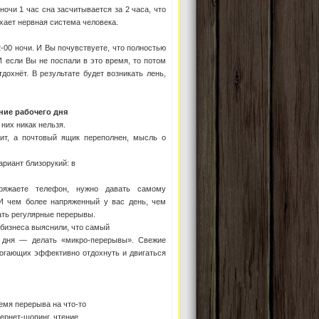
ночи 1 час сна засчитывается за 2 часа, что
хает нервная система человека.
 2-00 ночи. И Вы почувствуете, что полностью
И если Вы не поспали в это время, то потом
дохнёт. В результате будет возникать лень,
ние рабочего дня
них никак нельзя.
нит, а почтовый ящик переполнен, мысль о
ариант близорукий: в
ряжаете телефон, нужно давать самому
 И чем более напряженный у вас день, чем
лать регулярные перерывы.
 бизнеса выяснили, что самый
о дня — делать «микро-перерывы». Свежие
могающих эффективно отдохнуть и двигаться
ремя перерыва на что-то
ернет-шопинг, чтение