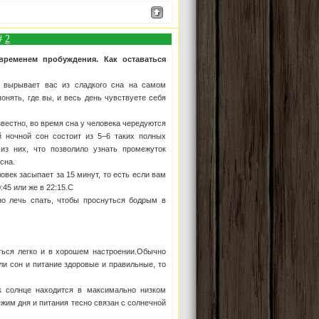
 #
2
временем пробуждения. Как оставаться
к вырывает вас из сладкого сна на самом
онять, где вы, и весь день чувствуете себя
звестно, во время сна у человека чередуются
 ночной сон состоит из 5–6 таких полных
из них, что позволило узнать промежуток
сна.
овек засыпает за 15 минут, то есть если вам
45 или же в 22:15.
С
о лечь спать, чтобы проснуться бодрым в
ться легко и в хорошем настроении.Обычно
ли сон и питание здоровые и правильные, то
к солнце находится в максимально низком
жим дня и питания тесно связан с солнечной