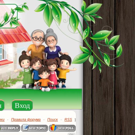
я
*
Вход
ики
Правила форума
Поиск
RSS
·
·
·
]