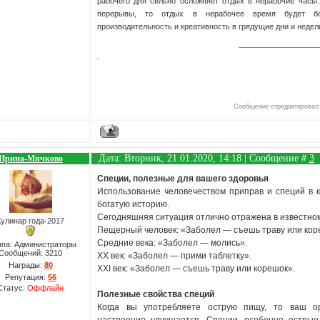
рабочего дня сильно осложняет отдых в нерабочие часы
перерывы, то отдых в нерабочее время будет б
производительность и креативность в грядущие дни и недел
-
Сообщение отредактирова
Дата: Вторник, 21.01.2020, 14:18 | Сообщение #
3
Ирина-Мячково
Специи, полезные для вашего здоровья
Использование человечеством приправ и специй в 
богатую историю.
Сегодняшняя ситуация отлично отражена в известном
Кулинар года-2017
Пещерный человек: «Заболел — съешь траву или кор
Средние века: «Заболел — молись».
ппа: Администраторы
Сообщений:
3210
ХХ век: «Заболел — прими таблетку».
Награды:
80
ХХI век: «Заболел — съешь траву или корешок».
Репутация:
56
Статус:
Оффлайн
Полезные свойства специй
Когда вы употребляете острую пищу, то ваш о