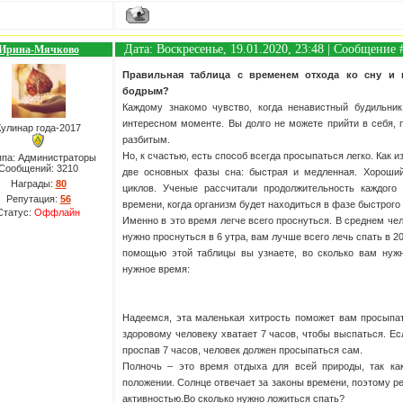
Дата: Воскресенье, 19.01.2020, 23:48 | Сообщение
Ирина-Мячково
Правильная таблица с временем отхода ко сну и 
бодрым?
Каждому знакомо чувство, когда ненавистный будильни
интересном моменте.
Вы долго не можете прийти в себя, п
Кулинар года-2017
разбитым.
Но, к счастью, есть способ всегда просыпаться легко.
Как и
ппа: Администраторы
Сообщений:
3210
две основных фазы сна: быстрая и медленная.
Хороший
Награды:
80
циклов.
Ученые рассчитали продолжительность каждого 
Репутация:
56
времени, когда организм будет находиться в фазе быстрого 
Статус:
Оффлайн
Именно в это время легче всего проснуться.
В среднем чел
нужно проснуться в 6 утра, вам лучше всего лечь спать в 20:
помощью этой таблицы вы узнаете, во сколько вам нужн
нужное время:
Надеемся, эта маленькая хитрость поможет вам просыпа
здоровому человеку хватает 7 часов, чтобы выспаться. Ес
проспав 7 часов, человек должен просыпаться сам.
Полночь – это время отдыха для всей природы, так ка
положении. Солнце отвечает за законы времени, поэтому ре
активностью.Во сколько нужно ложиться спать?