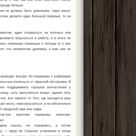
ораздо больше.
они не должны быть длинными, пары минут
 потом делаете один большой перерыв, то он
оектом, идея оторваться на полчаса или
олжаете вгрызаться в работу, и в итоге ее
елать перерывы пораньше и почаще (и у вас
гнет эта неприятная дилемма, и вам уже не
проводят внутри. Но перерывы у кофеварки
жностью отвлечься от офисной обстановки. В
но поддерживать хорошее впечатление у
лицу, хоть прогуляться вокруг здания пять
чно, все зависит от того, где находится ваш
ает мозгу перезагрузиться, и не обязательно
 городской парк или садик.
астые короткие перерывы помогают
ал.
день пахать, не отрываясь, а потом
еку — вряд ли. Сильное утомление в конце