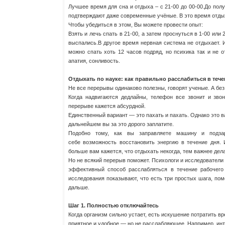
Лучшее время для сна и отдыха – с 21-00 до 00-00.До полу
подтверждают даже современные учёные. В это время отды
Чтобы убедиться в этом, Вы можете провести опыт:
Взять и лечь спать в 21-00, а затем проснуться в 1-00 или
выспались.В другое время нервная система не отдыхает. 
можно спать хоть 12 часов подряд, но психика так и не от
апатия, сонливость.
Отдыхать по науке: как правильно расслабиться в тече
Не все перерывы одинаково полезны, говорят ученые. А без 
Когда надвигаются дедлайны, телефон все звонит и зво
перерыве кажется абсурдной.
Единственный вариант — это пахать и пахать. Однако это в
дальнейшем вы за это дорого заплатите.
Подобно тому, как вы заправляете машину и подза
себе возможность восстановить энергию в течение дня.
больше вам кажется, что отдыхать некогда, тем важнее де
Но не всякий перерыв поможет. Психологи и исследователи
эффективный способ расслабляться в течение рабочег
исследования показывают, что есть три простых шага, по
дальше.
Шаг 1. Полностью отключайтесь
Когда организм сильно устает, есть искушение потратить в
приятное и удобное — но не расслабляющее. Например, инт