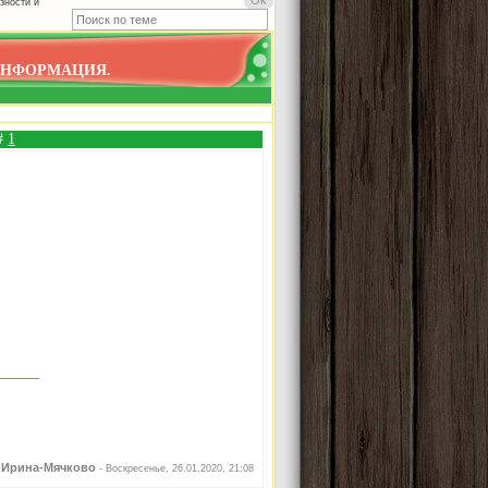
зности и
ИНФОРМАЦИЯ.
 #
1
Ирина-Мячково
л
-
Воскресенье, 26.01.2020, 21:08