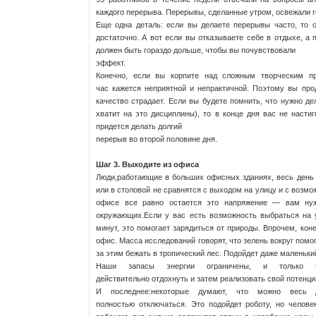
каждого перерыва. Перерывы, сделанные утром, освежали г
Еще одна деталь: если вы делаете перерывы часто, то 
достаточно. А вот если вы отказываете себе в отдыхе, а
должен быть гораздо дольше, чтобы вы почувствовали
эффект.
Конечно, если вы корпите над сложным творческим пр
час кажется неприятной и непрактичной. Поэтому вы прод
качество страдает. Если вы будете помнить, что нужно д
хватит на это дисциплины), то в конце дня вас не насти
придется делать долгий
перерыв во второй половине дня.
Шаг 3. Выходите из офиса
Люди,работающие в больших офисных зданиях, весь день 
или в столовой не сравнятся с выходом на улицу и с возмо
офисе все равно остается это напряжение — вам нуж
окружающих.Если у вас есть возможность выбраться на у
минут, это помогает зарядиться от природы. Впрочем, коне
офис. Масса исследований говорят, что зелень вокруг помог
за этим бежать в тропический лес. Подойдет даже маленький
Наши запасы энергии ограничены, и только ч
действительно отдохнуть и затем реализовать свой потенци
И последнее:некоторые думают, что можно весь 
полностью отключаться. Это подойдет роботу, но челов