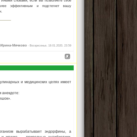
. Иными словами, если вы позволяете себе
олее эффективным и подстегнет вашу
и.
Ирина-Мячково
л
-
Воскресенье, 19.01.2020, 23:59
кулинарных и медицинских целях имеет
 анекдоте:
ешок».
рганизм вырабатывает эндорфины, а