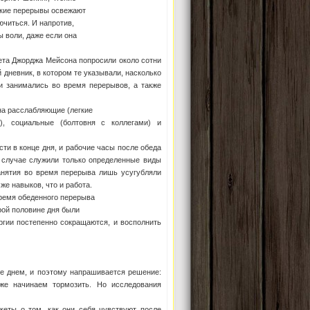
ткие перерывы освежают
ючиться. И напротив,
ы воли, даже если она
ета Джорджа Мейсона попросили около сотни
 дневник, в котором те указывали, насколько
 занимались во время перерывов, а также
на расслабляющие (легкие
е), социальные (болтовня с коллегами) и
сти в конце дня, и рабочие часы после обеда
случае служили только определенные виды
анятия во время перерыва лишь усугубляли
же навыков, что и работа.
время обеденного перерыва
рой половине дня были
ргии постепенно сокращаются, и восполнить
не днем, и поэтому напрашивается решение:
же начинаем тормозить. Но исследования
кеты о том, как они себя чувствуют после