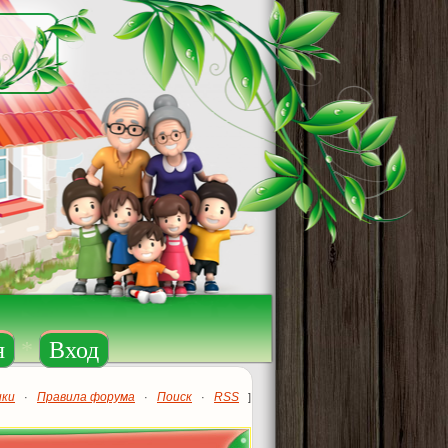
я
*
Вход
ики
Правила форума
Поиск
RSS
·
·
·
]