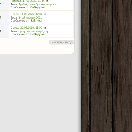
Пятница, 17.01.2020, 11:34
7
Тема:
Артбук, скетчбук или попрост...
Сообщение от:
СеВеруша
Среда, 14.05.2025, 12:04
0
Тема:
Флай-премия 2021
Сообщение от:
SaBinna
Среда, 20.02.2019, 11:59
3
Тема:
Прогулки по Петербургу
Сообщение от:
СеВеруша