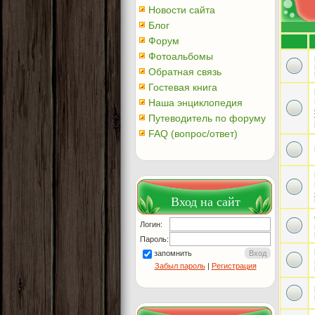
Новости сайта
Блог
Форум
Фотоальбомы
Обратная связь
Гостевая книга
Наша энциклопедия
Путеводитель по форуму
FAQ (вопрос/ответ)
Вход на сайт
Логин:
Пароль:
запомнить
Забыл пароль
|
Регистрация