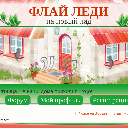
ФЛАЙ ЛЕДИ
на новый лад
пятница – в наши дома приходит ЧУДо!
*
Форум
*
Мой профиль
*
Регистраци
Новое на форуме
Участн
[
·
еседка