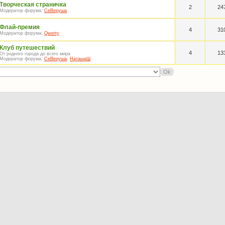
Творческая страничка
2
24
Модератор форума:
СеВеруша
Флай-премия
4
31
Модератор форума:
Qwerty
Клуб путешествий
4
13
От родного города до всего мира
Модератор форума:
СеВеруша
,
НаташаШ