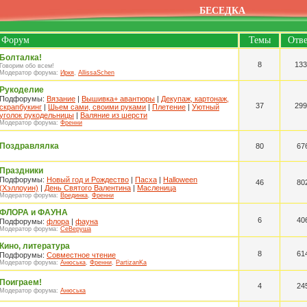
БЕСЕДКА
Форум
Темы
Отв
Болталка!
8
133
Говорим обо всем!
Модератор форума:
Иркя
,
AllissaSchen
Рукоделие
Подфорумы:
Вязание
|
Вышивка+ авантюры
|
Декупаж, картонаж,
37
299
скрапбукинг
|
Шьем сами, своими руками
|
Плетение
|
Уютный
уголок рукодельницы
|
Валяние из шерсти
Модератор форума:
Френни
Поздравлялка
80
67
Праздники
Подфорумы:
Новый год и Рождество
|
Пасха
|
Halloween
46
80
(Хэллоуин)
|
День Святого Валентина
|
Масленица
Модератор форума:
Врединка
,
Френни
ФЛОРА и ФАУНА
6
40
Подфорумы:
флора
|
фауна
Модератор форума:
СеВеруша
Кино, литература
8
61
Подфорумы:
Совместное чтение
Модератор форума:
Анюська
,
Френни
,
PartizanKa
Поиграем!
4
24
Модератор форума:
Анюська