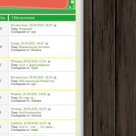
еты
Обновления
Воскресенье, 29.06.2025, 18:05
3
Тема:
Флудилка!
Сообщение от:
vyv
Среда, 25.05.2022, 18:02
4
Тема:
Вышивальная болталка
Сообщение от:
Oksana
Пятница, 25.03.2022, 13:14
6
Тема:
туся ,с днем рождения!
Сообщение от:
Туся
Воскресенье, 29.06.2025, 18:14
2
Тема:
Мой идеальный Новый год
Сообщение от:
vyv
Вторник, 21.09.2021, 14:53
6
Тема:
Во саду ли...
Сообщение от:
Забава
Пятница, 26.05.2023, 19:19
4
Тема:
Клуб книголюбов
Сообщение от:
Taissial
Суббота, 15.09.2018, 01:57
5
Тема:
love is... или ... что такое...
Сообщение от:
natal