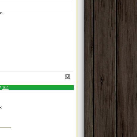
ла.
 #
104
У.