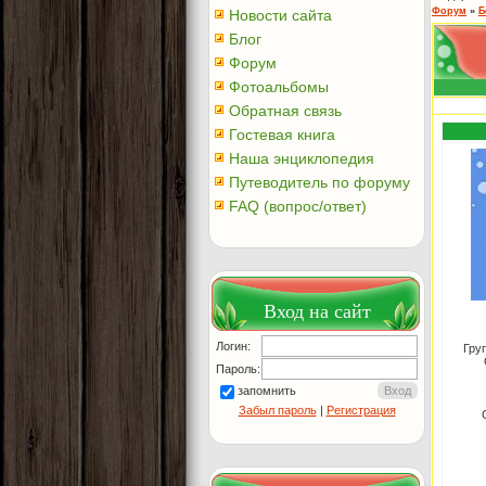
Форум
»
Б
Новости сайта
Блог
Форум
Фотоальбомы
Обратная связь
Гостевая книга
Наша энциклопедия
Путеводитель по форуму
FAQ (вопрос/ответ)
Вход на сайт
Логин:
Гру
Пароль:
запомнить
Забыл пароль
|
Регистрация