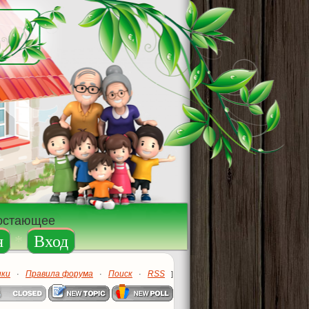
достающее
я
*
Вход
ики
Правила форума
Поиск
RSS
·
·
·
]