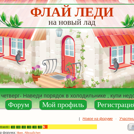
ФЛАЙ ЛЕДИ
на новый лад
 четверг- Наведи порядок в холодильнике , купи не
*
Форум
*
Мой профиль
*
Регистраци
Новое на форуме
Участн
[
·
6
а
6
из
6
«
1
2
3
4
5
р форума:
,
Иркя
AllissaSchen