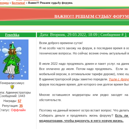
еседка
»
Болталка!
»
Важно!!! Решаем судьбу форума.
ВАЖНО!!! РЕШАЕМ СУДЬБУ ФОРУМ
Дата: Вторник, 29.03.2022, 18:09 | Сообщение #
1
Fenechka
Всем доброго времени суток!
Я не особо часто захожу на форум, в последнее время в о
технические вопросы. Но сейчас возник очень актуальный в
В июле 2022 надо продлевать домен и пакет услуг. на дан
Все оплачено до июля. Потом надо продлевать. Если за г
мобильной версии, в оптимальном тарифе дороже), плюс е
В администраторской ряды заметно поредели.
Ушли с фору
Генералиссимус
форум последнее время, для которого они долгое время бы
ппа: Администраторы
Многие оставшиеся модераторы или редко заходят на
Сообщений:
1443
обстоятельств.
Награды:
57
Репутация:
35
Статус:
Оффлайн
Поэтому на данный момент остро встает вопрос: Что делат
Собирать деньги и продлевать жизнь форуму?
Есть ли
модераторами, чтобы вдохнуть в него новую жизнь.