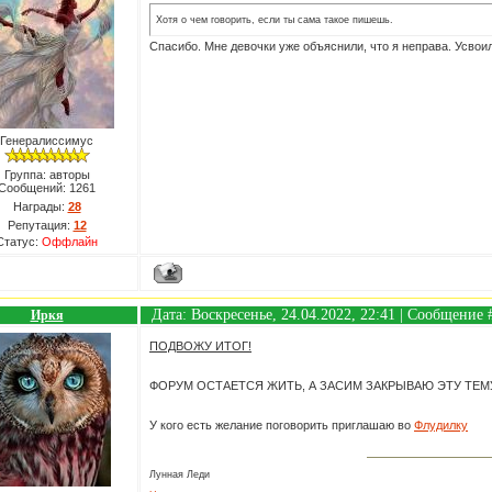
Хотя о чем говорить, если ты сама такое пишешь.
Спасибо. Мне девочки уже объяснили, что я неправа. Усвои
Генералиссимус
Группа: авторы
Сообщений:
1261
Награды:
28
Репутация:
12
Статус:
Оффлайн
Дата: Воскресенье, 24.04.2022, 22:41 | Сообщение
Иркя
ПОДВОЖУ ИТОГ!
ФОРУМ ОСТАЕТСЯ ЖИТЬ, А ЗАСИМ ЗАКРЫВАЮ ЭТУ ТЕМ
У кого есть желание поговорить приглашаю во
Флудилку
Лунная Леди