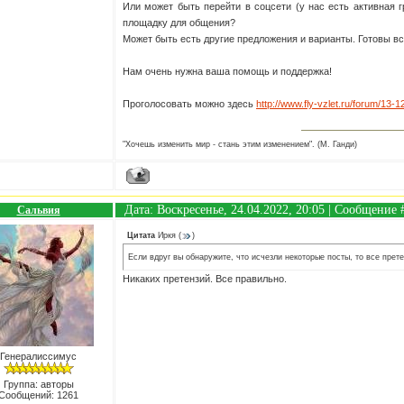
Или может быть перейти в соцсети (у нас есть активная г
площадку для общения?
Может быть есть другие предложения и варианты. Готовы в
Нам очень нужна ваша помощь и поддержка!
Проголосовать можно здесь
http://www.fly-vzlet.ru/forum/13-1
"Хочешь изменить мир - стань этим изменением". (М. Ганди)
Дата: Воскресенье, 24.04.2022, 20:05 | Сообщение
Сальвия
Цитата
Иркя
(
)
Если вдруг вы обнаружите, что исчезли некоторые посты, то все прете
Никаких претензий. Все правильно.
Генералиссимус
Группа: авторы
Сообщений:
1261