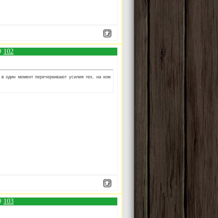
 #
102
 в один момент перечеркивают усилия тех, на ком
 #
103