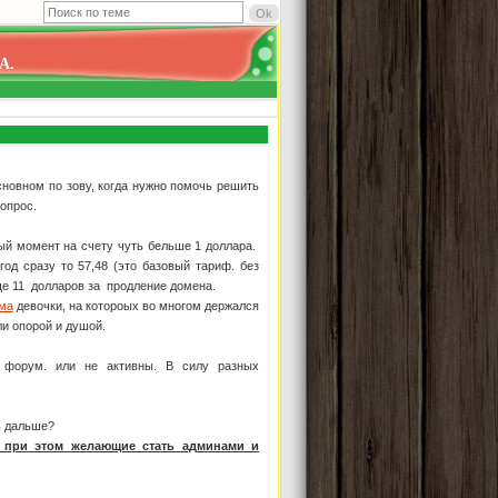
А.
сновном по зову, когда нужно помочь решить
опрос.
ный момент на счету чуть бельше 1 доллара.
од сразу то 57,48 (это базовый тариф. без
ще 11 долларов за продление домена.
ма
девочки, на котороых во многом держался
ли опорой и душой.
 форум. или не активны. В силу разных
ь дальше?
 при этом желающие стать админами и