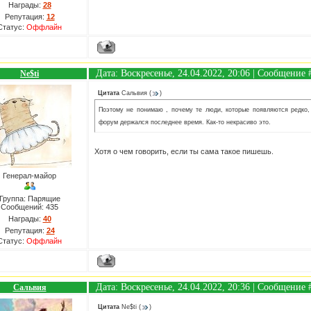
Награды:
28
Репутация:
12
Статус:
Оффлайн
Дата: Воскресенье, 24.04.2022, 20:06 | Сообщение
Ne$ti
Цитата
Сальвия
(
)
Поэтому не понимаю , почему те люди, которые появляются редко,
форум держался последнее время. Как-то некрасиво это.
Хотя о чем говорить, если ты сама такое пишешь.
Генерал-майор
Группа: Парящие
Сообщений:
435
Награды:
40
Репутация:
24
Статус:
Оффлайн
Дата: Воскресенье, 24.04.2022, 20:36 | Сообщение
Сальвия
Цитата
Ne$ti
(
)