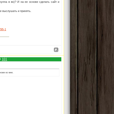
руппа в вк)? И на ее основе сделать сайт и
се выслушать и принять.
295-1
 #
101
нзии ко мне.