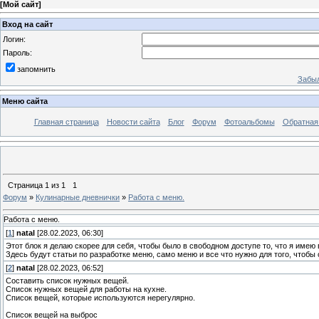
[
Мой сайт
]
Вход на сайт
Логин:
Пароль:
запомнить
Забыл
Меню сайта
Главная страница
Новости сайта
Блог
Форум
Фотоальбомы
Обратная
Страница
1
из
1
1
Форум
»
Кулинарные дневнички
»
Работа с меню.
Работа с меню.
[
1
]
natal
[28.02.2023, 06:30]
Этот блок я делаю скорее для себя, чтобы было в свободном доступе то, что я имею 
Здесь будут статьи по разработке меню, само меню и все что нужно для того, чтобы 
[
2
]
natal
[28.02.2023, 06:52]
Составить список нужных вещей.
Список нужных вещей для работы на кухне.
Список вещей, которые используются нерегулярно.
Список вещей на выброс