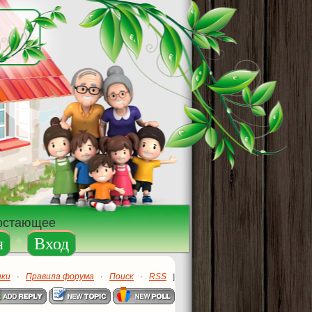
достающее
я
*
Вход
ики
Правила форума
Поиск
RSS
·
·
·
]