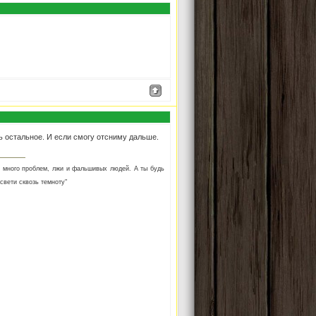
ь остальное. И если смогу отсниму дальше.
м много проблем, лжи и фальшивых людей. А ты будь
свети сквозь темноту"