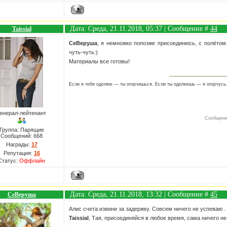
Дата: Среда, 21.11.2018, 05:37 | Сообщение #
44
Taissial
СеВеруша
, я немножко попозже присоединюсь, с полёто
чуть-чуть:)
Материалы все готовы!
Если я тебя одолею — ты огорчишься. Если ты одолеешь — я огорчусь
енерал-лейтенант
Сообщени
Группа: Парящие
Сообщений:
668
Награды:
17
Репутация:
16
Статус:
Оффлайн
Дата: Среда, 21.11.2018, 13:32 | Сообщение #
45
СеВеруша
Алис счета извини за задержку. Совсем ничего не успеваю .
Taissial
, Тая, присоединяйся в любое время, сама ничего не