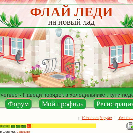
ФЛАЙ ЛЕДИ
на новый лад
 четверг- Наведи порядок в холодильнике , купи не
*
Форум
*
Мой профиль
*
Регистраци
Новое на форуме
Участн
[
·
3
а
3
из
3
«
1
2
р форума:
СеВеруша