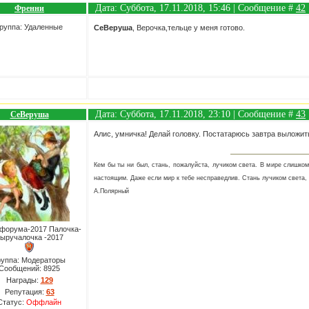
Дата: Суббота, 17.11.2018, 15:46 | Сообщение #
42
Френни
руппа: Удаленные
СеВеруша
, Верочка,тельце у меня готово.
Дата: Суббота, 17.11.2018, 23:10 | Сообщение #
43
СеВеруша
Алис, умничка! Делай головку. Постатарюсь завтра выложит
Кем бы ты ни был, стань, пожалуйста, лучиком света. В мире слишко
настоящим. Даже если мир к тебе несправедлив. Стань лучиком света, 
А.Полярный
форума-2017 Палочка-
ыручалочка -2017
руппа: Модераторы
Сообщений:
8925
Награды:
129
Репутация:
63
Статус:
Оффлайн