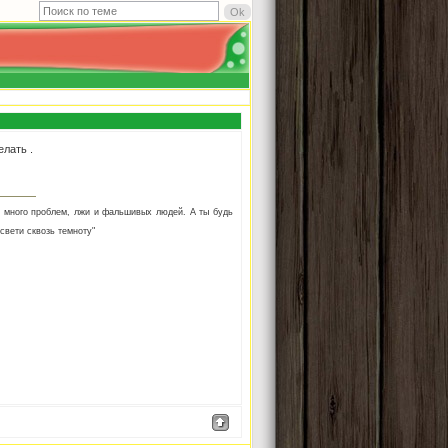
елать .
м много проблем, лжи и фальшивых людей. А ты будь
свети сквозь темноту"