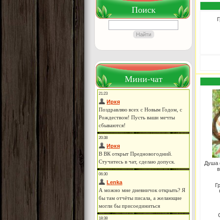
Поиск
Г
Мини-чат
Душа 
в
Г