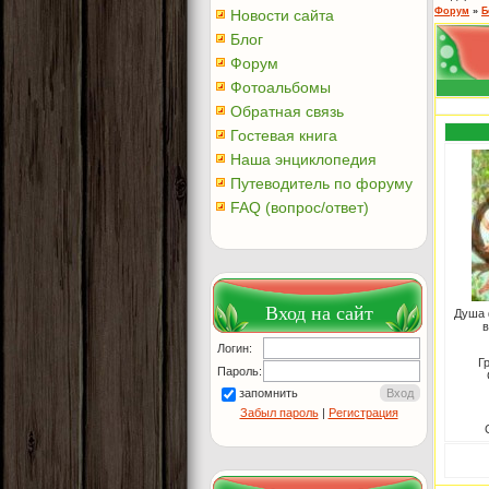
Форум
»
Б
Новости сайта
Блог
Форум
Фотоальбомы
Обратная связь
Гостевая книга
Наша энциклопедия
Путеводитель по форуму
FAQ (вопрос/ответ)
Вход на сайт
Душа 
в
Логин:
Г
Пароль:
запомнить
Забыл пароль
|
Регистрация