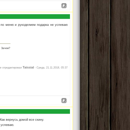
м по меню и рукоделием подарка не успеваю
. Зачем?
Taissial
е отредактировал
-
Среда, 21.11.2018, 05:37
 Как вернусь домой все скину.
 успеваю.