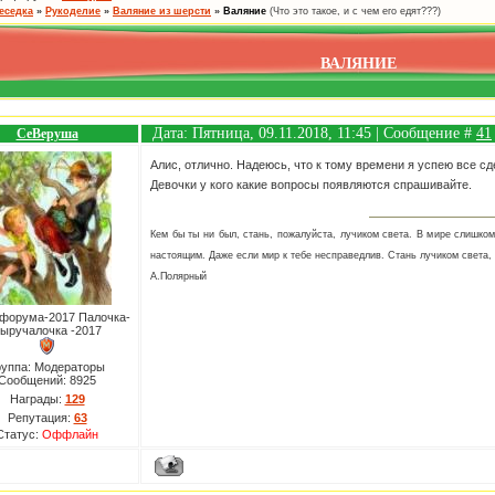
еседка
»
Рукоделие
»
Валяние из шерсти
»
Валяние
(Что это такое, и с чем его едят???)
ВАЛЯНИЕ
Дата: Пятница, 09.11.2018, 11:45 | Сообщение #
41
СеВеруша
Алис, отлично. Надеюсь, что к тому времени я успею все сд
Девочки у кого какие вопросы появляются спрашивайте.
Кем бы ты ни был, стань, пожалуйста, лучиком света. В мире слишко
настоящим. Даже если мир к тебе несправедлив. Стань лучиком света, 
А.Полярный
форума-2017 Палочка-
ыручалочка -2017
руппа: Модераторы
Сообщений:
8925
Награды:
129
Репутация:
63
Статус:
Оффлайн