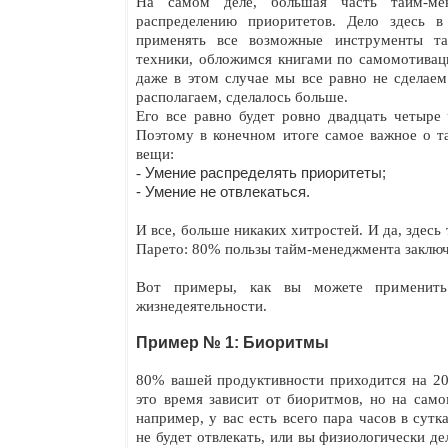
На самом деле, большая часть тайм-ме
распределению приоритетов. Дело здесь 
применять все возможные инструменты та
техники, обложимся книгами по самомотивац
даже в этом случае мы все равно не сделае
располагаем, сделалось больше.
Его все равно будет ровно двадцать четыре 
Поэтому в конечном итоге самое важное о т
вещи:
-
Умение распределять приоритеты;
- Умение не отвлекаться.
И все, больше никаких хитростей. И да, здесь 
Парето: 80% пользы тайм-менеджмента заключ
Вот примеры, как вы можете применить
жизнедеятельности.
Пример № 1: Биоритмы
80% вашей продуктивности приходится на 20
это время зависит от биоритмов, но на само
например, у вас есть всего пара часов в сутк
не будет отвлекать, или вы физиологически де