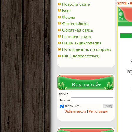
Форум
»
Н
Новости сайта
Блог
Форум
Фотоальбомы
Обратная связь
Гостевая книга
Наша энциклопедия
Путеводитель по форуму
FAQ (вопрос/ответ)
Гру
Вход на сайт
Логин:
Пароль:
запомнить
Забыл пароль
|
Регистрация