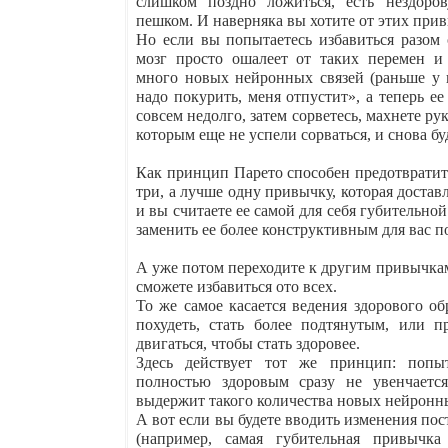
слишком поздно ложиться, есть нездоро
пешком. И наверняка вы хотите от этих прив
Но если вы попытаетесь избавиться разо
мозг просто ошалеет от таких перемен и
много новых нейронных связей (раньше у
надо покурить, меня отпустит», а теперь ее
совсем недолго, затем сорветесь, махнете р
которым еще не успели сорваться, и снова б
Как принцип Парето способен предотвратит
три, а лучше одну привычку, которая доста
и вы считаете ее самой для себя губительно
заменить ее более конструктивным для вас п
А уже потом переходите к другим привычкам
сможете избавиться ото всех.
То же самое касается ведения здорового об
похудеть, стать более подтянутым, или 
двигаться, чтобы стать здоровее.
Здесь действует тот же принцип: попы
полностью здоровым сразу не увенчаетс
выдержит такого количества новых нейронны
А вот если вы будете вводить изменения по
(например, самая губительная привычк