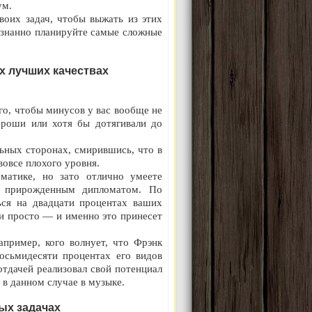
ум.
воих задач, чтобы выжать из этих
знанно планируйте самые сложные
х лучших качествах
го, чтобы минусов у вас вообще не
ороши или хотя бы дотягивали до
ьных сторонах, смирившись, что в
вовсе плохого уровня.
матике, но зато отлично умеете
я прирожденным дипломатом.
По
ься на двадцати процентах ваших
 и просто — и именно это принесет
апример, кого волнует, что Фрэнк
осьмидесяти процентах его видов
отдачей реализовал свой потенциал
 в данном случае в музыке.
ых задачах