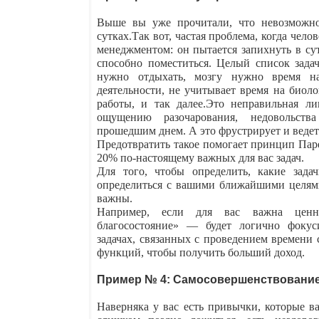
Выше вы уже прочитали, что невозможно
сутках.
Так вот, частая проблема, когда чело
менеджментом: он пытается запихнуть в су
способно поместиться. Целый список задач
нужно отдыхать, мозгу нужно время н
деятельности, не учитывает время на биоло
работы, и так далее.
Это неправильная ли
ощущению разочарования, недовольства
прошедшим днем. А это фрустрирует и ведет
Предотвратить такое помогает принцип Пар
20% по-настоящему важных для вас задач.
Для того, чтобы определить, какие зада
определиться с вашими ближайшими целями
важны.
Например, если для вас важна ценн
благосостояние» — будет логично фоку
задачах, связанных с проведением времени
функций, чтобы получить больший доход
.
Пример № 4: Самосовершенствовани
Наверняка у вас есть привычки, которые ва