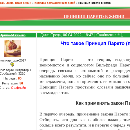
аши дома, наши семьи
»
Копилка домашних хитростей
»
Принцип Парето в жизни
ПРИНЦИП ПАРЕТО В ЖИЗНИ
Дата: Среда, 06.04.2022, 18:42 | Сообщение #
1
Ирина-Мячково
Что такое Принцип Парето 
Принцип Парето — это теория, выдвину
Кулинар года-2017
экономистом и социологом Вильфредо Парет
ппа: Администраторы
очередь связана с экономикой и распред
Сообщений:
3210
населению Земли, но сейчас оно по большей 
Награды:
80
менеджмента, однако применять ее можно во м
Репутация:
56
Принцип Парето простыми словами заключа
Статус:
Оффлайн
восьмидесяти».
Как
применять
закон П
В первую очередь, применение закона Парето
Отбирать, что для вас наиболее важно, зна
больше всего результата, и в первую очередь у