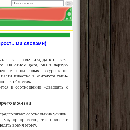
(простыми словами)
тая в начале двадцатого века
о. На самом деле, она в первую
елением финансовых ресурсов по
части известно в контексте тайм-
ногих областях.
ется в соотношении «двадцать к
арето в жизни
 предполагает соотношение усилий.
чимо, приоритетно, что принесет
делять время этому.