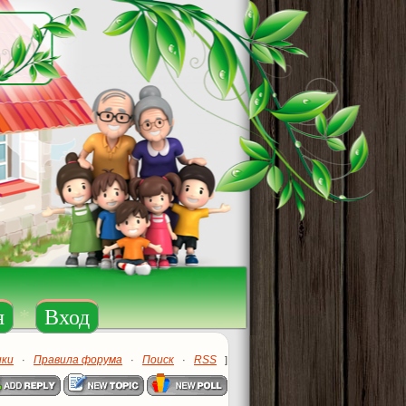
я
*
Вход
ики
Правила форума
Поиск
RSS
·
·
·
]