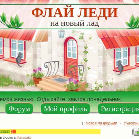
ФЛАЙ ЛЕДИ
на новый лад
аемся жизнью. Отдыхайте, завтра понедельник.
*
Форум
*
Мой профиль
*
Регистраци
Новое на форуме
Участн
[
·
1
а
1
из
1
р форума:
PartizanKa