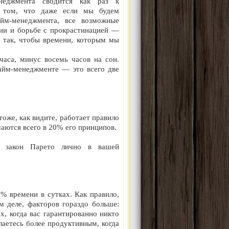
неджмента сводится как раз к
в том, что даже если мы будем
йм-менеджмента, все возможные
ии и борьбе с прокрастинацией —
м так, чтобы времени, которым мы
часа, минус восемь часов на сон.
айм-менеджменте — это всего две
тоже, как видите, работает правило
аются всего в 20% его принципов.
 закон Парето лично в вашей
% времени в сутках. Как правило,
м деле, факторов гораздо больше:
ах, когда вас гарантированно никто
лаетесь более продуктивным, когда