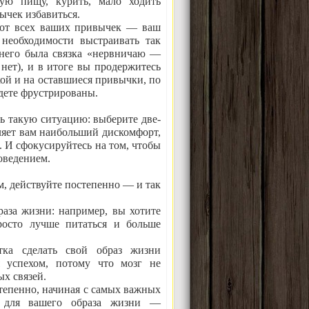
вую пищу, курить, мало ходить
ычек избавиться.
м от всех ваших привычек — ваш
 необходимости выстраивать так
 него была связка «нервничаю —
 нет), и в итоге вы продержитесь
укой и на оставшиеся привычки, по
удете фрустрированы.
ь такую ситуацию: выберите две-
вляет вам наибольший дискомфорт,
й. И сфокусируйтесь на том, чтобы
оведением.
, действуйте постепенно — и так
раза жизни: например, вы хотите
просто лучше питаться и больше
тка сделать свой образ жизни
я успехом, потому что мозг не
х связей.
степенно, начиная с самых важных
а для вашего образа жизни —