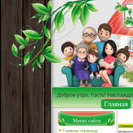
Доброе утро, Гость! Наслажд
Главная
Меню сайта
Страниц
Главная страница
Модерато