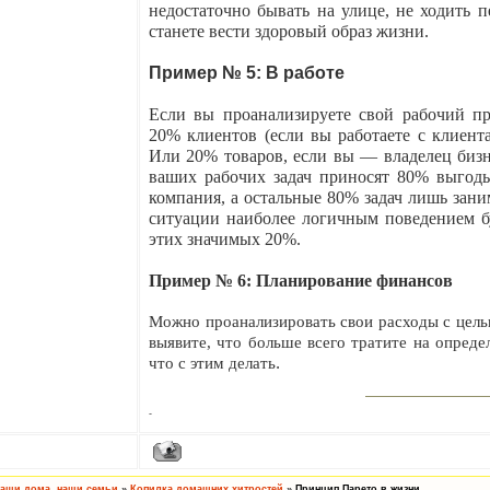
недостаточно бывать на улице, не ходить п
станете вести здоровый образ жизни.
Пример № 5: В работе
Если вы проанализируете свой рабочий пр
20% клиентов (если вы работаете с клиент
Или 20% товаров, если вы — владелец биз
ваших рабочих задач приносят 80% выгоды
компания, а остальные 80% задач лишь зани
ситуации наиболее логичным поведением б
этих значимых 20%.
Пример № 6: Планирование финансов
Можно проанализировать свои расходы с цель
выявите, что больше всего тратите на опред
что с этим делать
.
-
аши дома, наши семьи
»
Копилка домашних хитростей
»
Принцип Парето в жизни