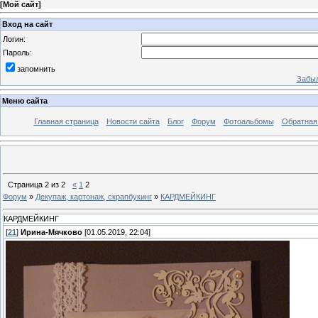
[
Мой сайт
]
Вход на сайт
Логин:
Пароль:
запомнить
Забыл
Меню сайта
Главная страница
Новости сайта
Блог
Форум
Фотоальбомы
Обратная
Страница
2
из
2
«
1
2
Форум
»
Декупаж, картонаж, скрапбукинг
»
КАРДМЕЙКИНГ
КАРДМЕЙКИНГ
[
21
]
Ирина-Мячково
[01.05.2019, 22:04]