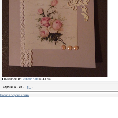
Прикрепления:
0285047.jpg
(414.4 Kb)
Страница
2
из
2
«
1
2
Полная версия сайта