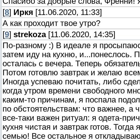
Спасибо за добрые слова, Френни! Я
[
8
]
Иркя
[11.06.2020, 11:33]
А как проходит твое утро?
[
9
]
strekoza
[11.06.2020, 14:35]
По-разному :) В идеале я просыпаюс
затем иду на кухню, и...понеслось. 
осталась с вечера. Теперь обязател
Потом готовлю завтрак и желаю всем
Иногда успеваю почитать, либо сде
когда утром времени свободного мног
каким-то причинам, я поспала подол
по обстоятельствам: что важнее, а 
все-таки важен ритуал: я одета-при
кухня чистая и завтрак готов. Тогда
семью! Все остальное я откладываю 