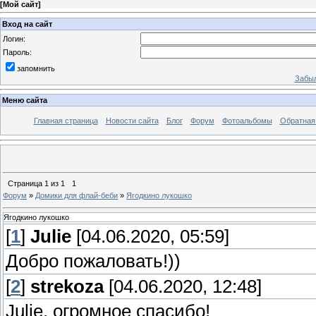
[
Мой сайт
]
Вход на сайт
Логин:
Пароль:
запомнить
Забыл
Меню сайта
Главная страница
Новости сайта
Блог
Форум
Фотоальбомы
Обратная
Страница
1
из
1
1
Форум
»
Домики для флай-беби
»
Ягодкино лукошко
Ягодкино лукошко
[
1
]
Julie
[04.06.2020, 05:59]
Добро пожаловать!))
[
2
]
strekoza
[04.06.2020, 12:48]
Julie, огромное спасибо!