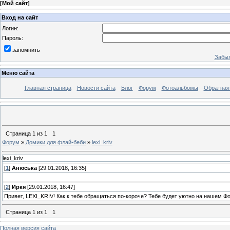
[
Мой сайт
]
Вход на сайт
Логин:
Пароль:
запомнить
Забыл
Меню сайта
Главная страница
Новости сайта
Блог
Форум
Фотоальбомы
Обратная
Страница
1
из
1
1
Форум
»
Домики для флай-беби
»
lexi_kriv
lexi_kriv
[
1
]
Анюська
[29.01.2018, 16:35]
[
2
]
Иркя
[29.01.2018, 16:47]
Привет, LEXI_KRIV! Как к тебе обращаться по-короче? Тебе будет уютно на нашем Фо
Страница
1
из
1
1
Полная версия сайта