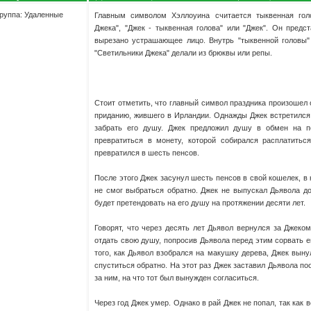
руппа: Удаленные
Главным символом Хэллоуина считается тыквенная гол
Джека", "Джек - тыквенная голова" или "Джек". Он предс
вырезано устрашающее лицо. Внутрь "тыквенной головы"
"Светильники Джека" делали из брюквы или репы.
Стоит отметить, что главный символ праздника произошел 
приданию, жившего в Ирландии. Однажды Джек встретился
забрать его душу. Джек предложил душу в обмен на п
превратиться в монету, которой собирался расплатитьс
превратился в шесть пенсов.
После этого Джек засунул шесть пенсов в свой кошелек, в
не смог выбраться обратно. Джек не выпускал Дьявола до
будет претендовать на его душу на протяжении десяти лет.
Говорят, что через десять лет Дьявол вернулся за Джеком
отдать свою душу, попросив Дьявола перед этим сорвать 
того, как Дьявол взобрался на макушку дерева, Джек вынул
спуститься обратно. На этот раз Джек заставил Дьявола по
за ним, на что тот был вынужден согласиться.
Через год Джек умер. Однако в рай Джек не попал, так как 