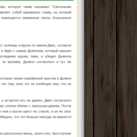
ова, которую также называют "Светильник
тавляет собой оранжевую тыкву, на которой
 помещается зажженная свеча. Изначально
от пьяницы и вруна по имени Джек, согласно
 в баре с самим Дьяволом, который пришел
оследнюю кружку пива, и убедил Дьявола
я за выпивку. Дьявол согласился и тут же
 котором лежал серебряный крестик и Дьявол
 тех пор, пока тот не пообещал ему, что не
 и встретил его на дороге. Джек согласился
ему спелое яблоко с верхушки дерева. После
 нож и высек крест на стволе, и он не смог
обещать, что тот больше никогда не вернется
вел разгульную жизнь, много пил, был скупым