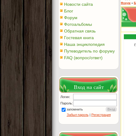
Форум
»
Б
Новости сайта
Блог
Форум
Фотоальбомы
Обратная связь
Гостевая книга
Наша энциклопедия
Г
Путеводитель по форуму
FAQ (вопрос/ответ)
Вход на сайт
Логин:
Пароль:
запомнить
Забыл пароль
|
Регистрация