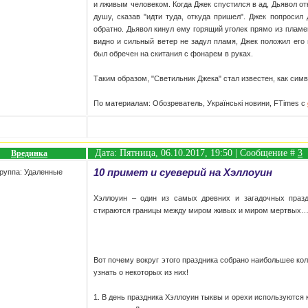
и лживым человеком. Когда Джек спустился в ад, Дьявол отк
душу, сказав "идти туда, откуда пришел". Джек попросил
обратно. Дьявол кинул ему горящий уголек прямо из пламен
видно и сильный ветер не задул пламя, Джек положил его 
был обречен на скитания с фонарем в руках.
Таким образом, "Светильник Джека" стал известен, как сим
По материалам: Обозреватель, Українські новини, FTimes с
Дата: Пятница, 06.10.2017, 19:50 | Сообщение #
3
Врединка
10 примет и суеверий на Хэллоуин
руппа: Удаленные
Хэллоуин – один из самых древних и загадочных празд
стираются границы между миром живых и миром мертвых
Вот почему вокруг этого праздника собрано наибольшее ко
узнать о некоторых из них!
1. В день праздника Хэллоуин тыквы и орехи используются 