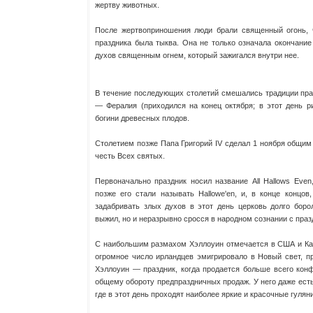
жертву животных.
После жертвоприношения люди брали священный огонь, 
праздника была тыква. Она не только означала окончание
духов священным огнем, который зажигался внутри нее.
В течение последующих столетий смешались традиции праз
— Фералия (приходился на конец октября; в этот день 
богини древесных плодов.
Столетием позже Папа Григорий IV сделал 1 ноября общим
честь Всех святых.
Первоначально праздник носил название All Hallows Even
позже его стали называть Hallowe'en, и, в конце концо
задабривать злых духов в этот день церковь долго боро
выжил, но и неразрывно сросся в народном сознании с пра
С наибольшим размахом Хэллоуин отмечается в США и Кана
огромное число ирландцев эмигрировало в Новый свет, п
Хэллоуин — праздник, когда продается больше всего конф
общему обороту предпраздничных продаж. У него даже ест
где в этот день проходят наиболее яркие и красочные гулян