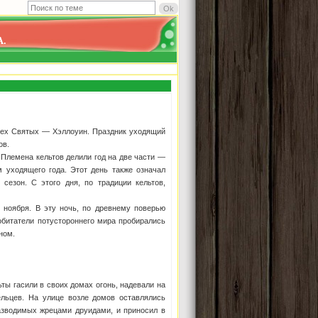
.
Всех Святых — Хэллоуин. Праздник уходящий
ов.
 Племена кельтов делили год на две части —
м уходящего года. Этот день также означал
езон. С этого дня, по традиции кельтов,
 ноября. В эту ночь, по древнему поверью
обитатели потустороннего мира пробирались
ном.
ьты гасили в своих домах огонь, надевали на
льцев. На улице возле домов оставлялись
разводимых жрецами друидами, и приносил в