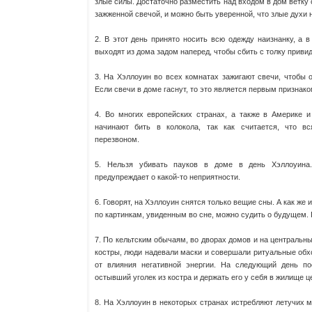
злые силы. Достаточно разместить над входом в дом ветку 
зажженной свечой, и можно быть уверенной, что злые духи н
2. В этот день принято носить всю одежду наизнанку, а 
выходят из дома задом наперед, чтобы сбить с толку привид
3. На Хэллоуин во всех комнатах зажигают свечи, чтобы 
Если свечи в доме гаснут, то это является первым признаком
4. Во многих европейских странах, а также в Америке и
начинают бить в колокола, так как считается, что в
перезвоном.
5. Нельзя убивать пауков в доме в день Хэллоуина.
предупреждает о какой-то неприятности.
6. Говорят, на Хэллоуин снятся только вещие сны. А как же 
по картинкам, увиденным во сне, можно судить о будущем. Г
7. По кельтским обычаям, во дворах домов и на централь
костры, люди надевали маски и совершали ритуальные обх
от влияния негативной энергии. На следующий день п
остывший уголек из костра и держать его у себя в жилище ц
8. На Хэллоуин в некоторых странах истребляют летучих 