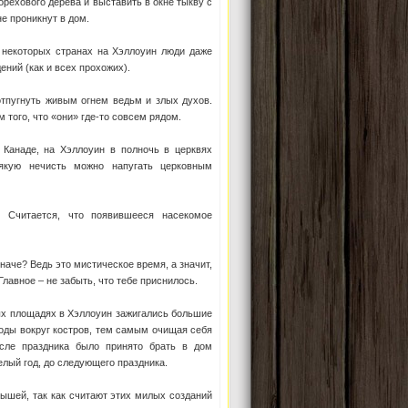
орехового дерева и выставить в окне тыкву с
е проникнут в дом.
в некоторых странах на Хэллоуин люди даже
ений (как и всех прохожих).
отпугнуть живым огнем ведьм и злых духов.
 того, что «они» где-то совсем рядом.
 Канаде, на Хэллоуин в полночь в церквях
сякую нечисть можно напугать церковным
 Считается, что появившееся насекомое
иначе? Ведь это мистическое время, а значит,
лавное – не забыть, что тебе приснилось.
ных площадях в Хэллоуин зажигались большие
оды вокруг костров, тем самым очищая себя
осле праздника было принято брать в дом
елый год, до следующего праздника.
мышей, так как считают этих милых созданий