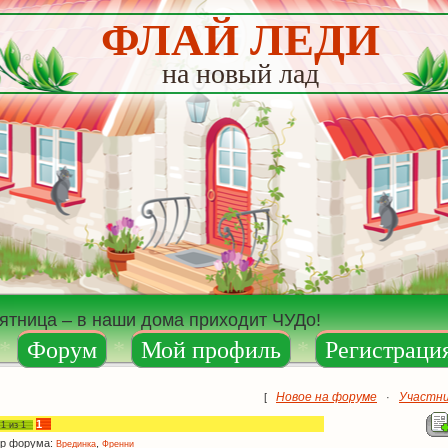
ФЛАЙ ЛЕДИ
на новый лад
пятница – в наши дома приходит ЧУДо!
*
Форум
*
Мой профиль
*
Регистраци
Новое на форуме
Участн
[
·
1
а
1
из
1
р форума:
,
Врединка
Френни