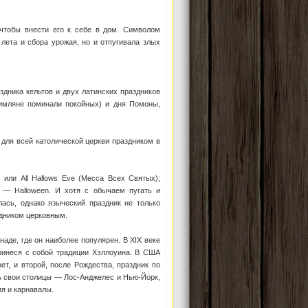
чтобы внести его к себе в дом. Символом
 лета и сбора урожая, но и отпугивала злых
дника кельтов и двух латинских праздников
римляне поминали покойных) и дня Помоны,
 для всей католической церкви праздником в
, или All Hallows Eve (Месса Всех Святых);
в, — Halloween. И хотя с обычаем пугать и
лась, однако языческий праздник не только
здником церковным.
де, где он наиболее популярен. В ХIХ веке
ринеся с собой традиции Хэллоуина. В США
ет, и второй, после Рождества, праздник по
ь свои столицы — Лос-Анджелес и Нью-Йорк,
ия и карнавалы.