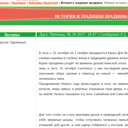
еседка
»
Праздники
»
Halloween (Хэллоуин)
»
История и традиции праздника.
(Немного истории.)
ИСТОРИЯ И ТРАДИЦИИ ПРАЗДНИКА
Дата: Пятница, 06.10.2017, 18:47 | Сообщение #
1
Врединка
руппа: Удаленные
В ночь с 31 октября на 1 ноября празднуется Канун Дня 
своими корнями в глубину веков и традициям древних кельт
Корни праздника уходят во времена дохристианской эпохи.
зиму и лето. 31 октября считалось у них последним дне
окончание сбора урожая и переход на новый — зимний с
начиналась зима.
Празднование Нового года происходило в ночь на первое
кельтов, миры живых и мертвых открывали свои двери, и 
на землю. Кельты называли эту ночь Самайном или Самхэй
Для того чтобы не стать жертвами духов и приведений, кел
себя звериные шкуры, чтобы отпугивать незваных прише
угощения для духов, а сам народ собирался у костров, 