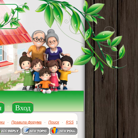
я
*
Вход
ики
Правила форума
Поиск
RSS
·
·
·
]