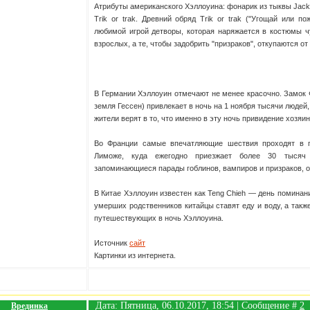
Атрибуты американского Хэллоуина: фонарик из тыквы Jack
Trik or trak. Древний обряд Trik or trak ("Угощай или п
любимой игрой детворы, которая наряжается в костюмы ч
взрослых, а те, чтобы задобрить "призраков", откупаются от
В Германии Хэллоуин отмечают не менее красочно. Замок
земля Гессен) привлекает в ночь на 1 ноября тысячи людей
жители верят в то, что именно в эту ночь привидение хозяи
Во Франции самые впечатляющие шествия проходят в п
Лиможе, куда ежегодно приезжает более 30 тысяч
запоминающиеся парады гоблинов, вампиров и призраков,
В Китае Хэллоуин известен как Teng Chieh — день поминан
умерших родственников китайцы ставят еду и воду, а так
путешествующих в ночь Хэллоуина.
Источник
сайт
Картинки из интернета.
Дата: Пятница, 06.10.2017, 18:54 | Сообщение #
2
Врединка