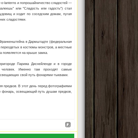
-o-lanterns и попрошайничество сладостей —
ожалеешь" или "Сладость или гадость") стал
удовищ и ходит по соседским домам, пугая
 них сладостями.
 Франкенштейна в Дармштадте (федеральная
, переодетых в костюмы монстров, а местные
на появляется на крыше замка.
ригороде Парижа Диснейленде и в городе
 человек. Именно там проходят самые
 освещающих свой путь фонарями-тыквами.
ия предков. В этот день перед фотографиями
же фонарь, освещающий путь душам предков,