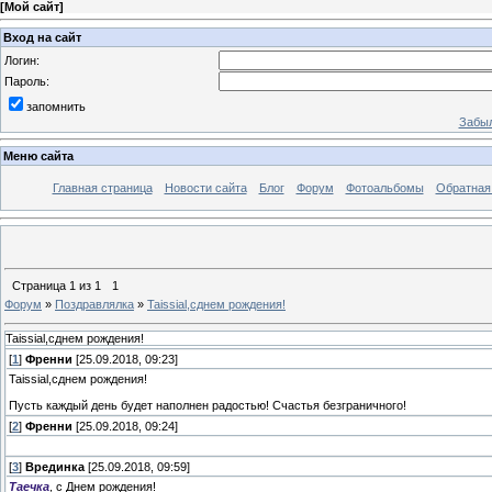
[
Мой сайт
]
Вход на сайт
Логин:
Пароль:
запомнить
Забыл
Меню сайта
Главная страница
Новости сайта
Блог
Форум
Фотоальбомы
Обратная
Страница
1
из
1
1
Форум
»
Поздравлялка
»
Taissial,сднем рождения!
Taissial,сднем рождения!
[
1
]
Френни
[25.09.2018, 09:23]
Taissial,сднем рождения!
Пусть каждый день будет наполнен радостью! Счастья безграничного!
[
2
]
Френни
[25.09.2018, 09:24]
[
3
]
Врединка
[25.09.2018, 09:59]
Таечка
, с Днем рождения!