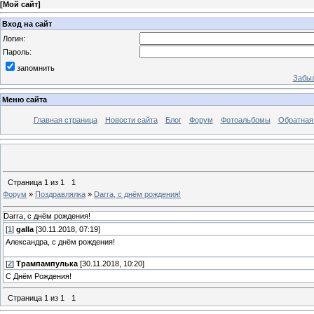
[
Мой сайт
]
Вход на сайт
Логин:
Пароль:
запомнить
Забыл
Меню сайта
Главная страница
Новости сайта
Блог
Форум
Фотоальбомы
Обратная
Страница
1
из
1
1
Форум
»
Поздравлялка
»
Darra, с днём рождения!
Darra, с днём рождения!
[
1
]
galla
[30.11.2018, 07:19]
Александра, с днём рождения!
[
2
]
Трампампулька
[30.11.2018, 10:20]
С Днём Рождения!
Страница
1
из
1
1