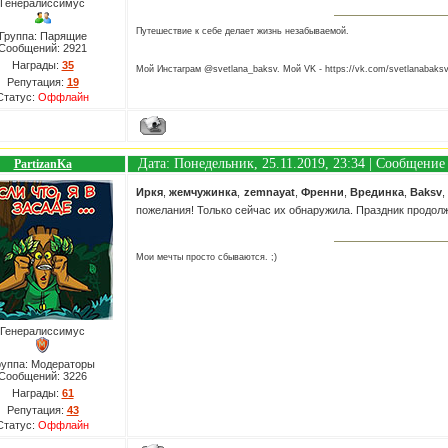
Генералиссимус
Путешествие к себе делает жизнь незабываемой.
Группа: Парящие
Сообщений:
2921
Награды:
35
Мой Инстаграм @svetlana_baksv. Мой VK - https://vk.com/svetlanabaks
Репутация:
19
Статус:
Оффлайн
Дата: Понедельник, 25.11.2019, 23:34 | Сообщение
PartizanKa
Иркя
,
жемчужинка
,
zemnayat
,
Френни
,
Врединка
,
Baksv
пожелания! Только сейчас их обнаружила. Праздник продол
Мои мечты просто сбываются. ;)
Генералиссимус
руппа: Модераторы
Сообщений:
3226
Награды:
61
Репутация:
43
Статус:
Оффлайн