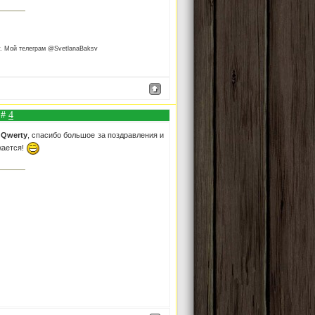
v. Мой телеграм @SvetlanaBaksv
 #
4
,
Qwerty
, спасибо большое за поздравления и
жается!