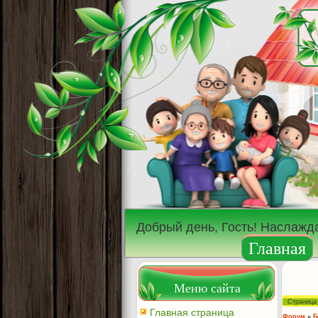
Добрый день, Гость! Наслажд
Главная
Меню сайта
Страниц
Главная страница
Форум
»
Б