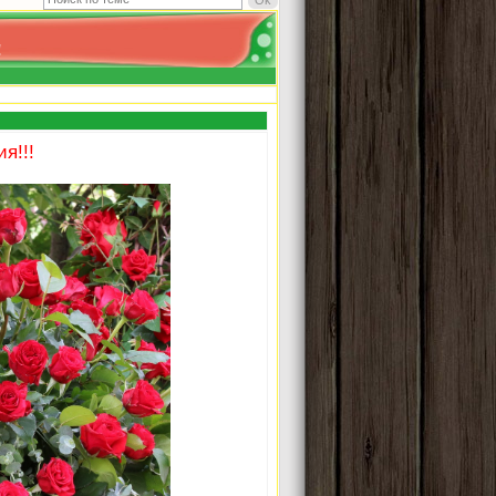
!
я!!!