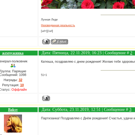
Лунная Леди
Неизведанная реальность
[url=][/url]
Дата: Пятница, 22.11.2019, 16:23 | Сообщение #
2
жемчужинка
енерал-полковник
Катюша, поздравляю с днем рождения! Желаю тебе здоровья 
Группа: Парящие
Сообщений:
1098
51+1
Награды:
32
Репутация:
10
Статус:
Оффлайн
Дата: Суббота, 23.11.2019, 12:51 | Сообщение #
3
Baksv
Партизанка! Поздравляю с Днём рождения! Счастья, удачи 