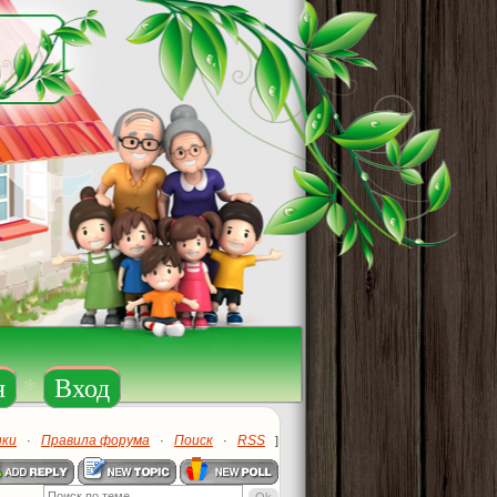
я
*
Вход
ики
Правила форума
Поиск
RSS
·
·
·
]