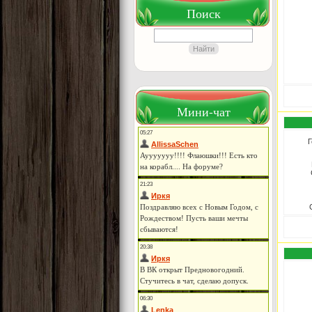
Поиск
Мини-чат
Г