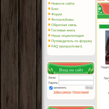
Новости сайта
Блог
Форум
Фотоальбомы
Обратная связь
Гостевая книга
Наша энциклопедия
Путеводитель по форуму
FAQ (вопрос/ответ)
Гордо
Вход на сайт
Логин:
Гру
Пароль:
запомнить
Забыл пароль
|
Регистрация