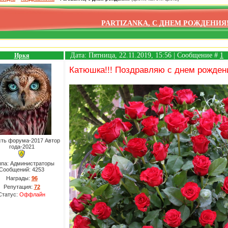
PARTIZANKA, С ДНЕМ РОЖДЕНИЯ
Дата: Пятница, 22.11.2019, 15:56 | Сообщение #
1
Иркя
Катюшка!!! Поздравляю с днем рождени
сть форума-2017 Автор
года-2021
ппа: Администраторы
Сообщений:
4253
Награды:
96
Репутация:
72
Статус:
Оффлайн