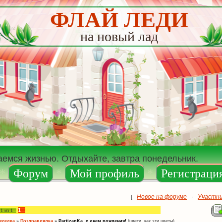
ФЛАЙ ЛЕДИ
на новый лад
аемся жизнью. Отдыхайте, завтра понедельник.
*
Форум
*
Мой профиль
*
Регистраци
Новое на форуме
Участн
[
·
1
а
1
из
1
еседка
»
Поздравлялка
»
PartizanKa, с днем рождения!
(цвети, как эти цветы)