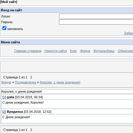
[
Мой сайт
]
Вход на сайт
Логин:
Пароль:
запомнить
Забыл
Меню сайта
Главная страница
Новости сайта
Блог
Форум
Фотоальбомы
Обратная
Страница
1
из
1
1
Форум
»
Поздравлялка
»
Королек, с днем рождения!
Королек, с днем рождения!
[
1
]
galla
[03.04.2018, 06:34]
С днем рождения, Королек!
[
2
]
Врединка
[03.04.2018, 12:52]
С Днем рождения!
Страница
1
из
1
1