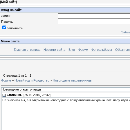
[
Мой сайт
]
Вход на сайт
Логин:
Пароль:
запомнить
Забыл
Меню сайта
Главная страница
Новости сайта
Блог
Форум
Фотоальбомы
Обратная
Страница
1
из
1
1
Форум
»
Новый год и Рождество
»
Новогодние открыточницы
Новогодние открыточницы
[
1
]
СплюшкО
[25.10.2016, 23:42]
Не знаю как вы, а я открыточки новогодние с поздравлениями храню. вот пару идей 