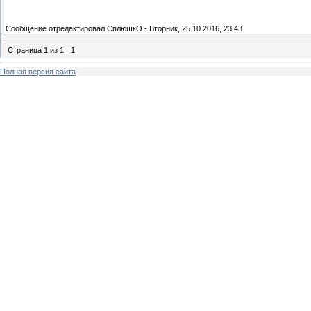
Сообщение отредактировал
СплюшкО
-
Вторник, 25.10.2016, 23:43
Страница
1
из
1
1
Полная версия сайта