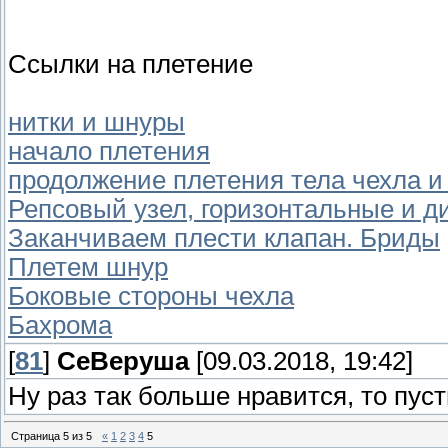
Ссылки на плетение
нитки и шнуры
начало плетения
продолжение плетения тела чехла и
Репсовый узел, горизонтальные и д
Заканчиваем плести клапан. Бриды
Плетем шнур
Боковые стороны чехла
Бахрома
[
81
]
СеВеруша
[09.03.2018, 19:42]
Ну раз так больше нравится, то пуст
Страница
5
из
5
«
1
2
3
4
5