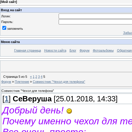
[
Мой сайт
]
Вход на сайт
Логин:
Пароль:
запомнить
Забыл
Меню сайта
Главная страница
Новости сайта
Блог
Форум
Фотоальбомы
Обратная
Страница
5
из
5
«
1
2
3
4
5
Форум
»
Плетение
»
Совместник "Чехол для телефона"
Совместник "Чехол для телефона"
[
1
]
СеВеруша
[25.01.2018, 14:33]
Добрый день!
Почему именно чехол для т